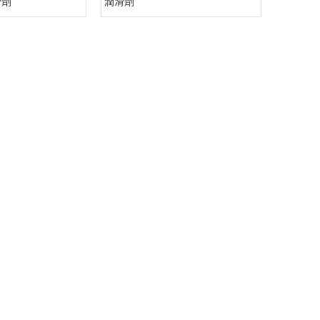
滑劑
潤滑劑