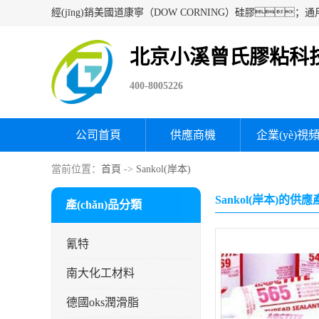
北京小溪曾氏膠粘科
400-8005226
公司首頁
供應商機
企業(yè)視
企業(yè)文化
組織結構
分支公司
售
當前位置：
首頁
->
Sankol(岸本)
Sankol(岸本)的供應產
產(chǎn)品分類
氰特
南大化工材料
德國oks潤滑脂