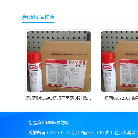
ergo環(huán)氧樹脂結構膠
產(chǎn)品推薦
德莎tesa
關東化成
Molykote(磨力可)
日本AUTO化工
野川化學
harves哈維斯
3M膠帶
德邦膠水2596,德邦平面密封硅橡膠85G/管 310ml/支
德國OKS2101
美國氰特CTTEC
Sankol(岸本)
您是第
7968586
位訪客
版權所有 ©2025-12-16
京ICP備17045187號-1
北京小溪曾
樂泰 Loctite