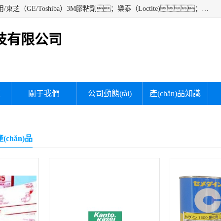
經(jīng)銷美國道康寧（DOW CORNING）硅膠；通用/東芝（GE/Toshiba）3M膠粘劑；樂泰（Loctite)；磨利可（Molykote) ；日本小西（KONISHI）硅膠；施敏打硬,硅膠；信越 產(chǎn)品；關東化成防潮披腹膠 ；三鍵；索尼；韓國Diabond，等各種電子電機電器進口硅膠產(chǎn)品、硅脂、硅油，經(jīng)銷美國道康寧（DOW CORNING）硅膠等
技有限公司
頻
關于我們
公司動態(tài)
產(chǎn)品知識
后服務
技術支持
榮譽認證
代理合作
(chǎn)品