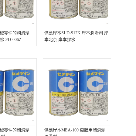
械零件的潤滑劑
供應岸本SLD-912K 岸本潤滑劑 岸
劑CFD-006Z
本北京 岸本膠水
械零件的潤滑劑
供應岸本MEA-100 樹脂用潤滑劑