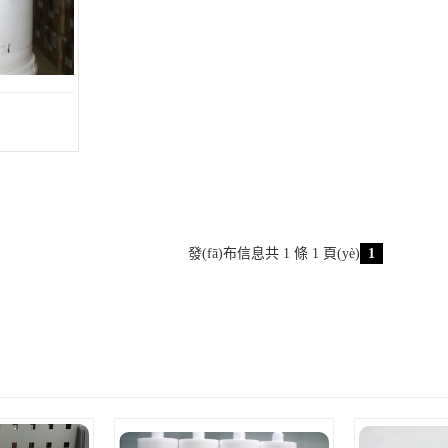
發(fā)布信息共 1 條 1 頁(yè)
1