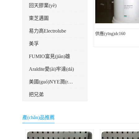
回天膠業(yè)
東芝邁圖
易力高Electrolube
供應(yīng)dc160
美孚
FUMIO富見(jiàn)雄
Araldite愛(ài)牢達(dá)
美國(guó)NYE潤(rùn)滑油
把兄弟
天山可塞新
產(chǎn)品推薦
鼎恒達(dá)
日立化成