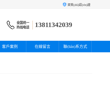
資質(zhì)認(rèn)證
13811342039
客戶案例
在線留言
聯(lián)系方式
公司業(yè)績(jī)