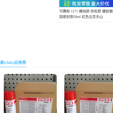
小西 KONISHI
可賽新 1271 螺絲膠 防松膠 螺紋鎖
三鍵Threebond
固密封劑50ml 紅色北京天山
信越 shinetsu
道康寧Dow Corning
humiseal三防漆,1B31
產(chǎn)品推薦