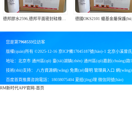
德邦膠水2596,德邦平面密封硅橡膠85G/管 310ml/支
德國OKS2101 蠟基金屬保護(hù
您是第
7968533
位訪客
版權(quán)所有 ©2025-12-16
京ICP備17045187號(hào)-1
北京小溪曾氏
地址：北京市 通州區(qū) 臺(tái)湖鎮(zhèn) 通州區(qū)嘉創(chuàng)路
技術(shù)支持：
八方資源網(wǎng)
免責(zé)聲明
管理員入口
網(wǎn
百度首頁推廣咨詢電話：18038075404 夏經(jīng)理 微信同號(hào)
RM新时代APP官网-首页
日本施敏打硬EP330環(huán)氧樹脂膠復(fù)合材料黏膠玻璃鋼粘結(jié)320ML/組